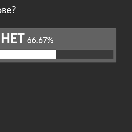
ове?
НЕТ
66.67%